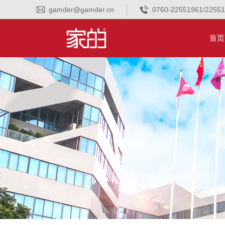
gamder@gamder.cn
0760-22551961/2255
首页