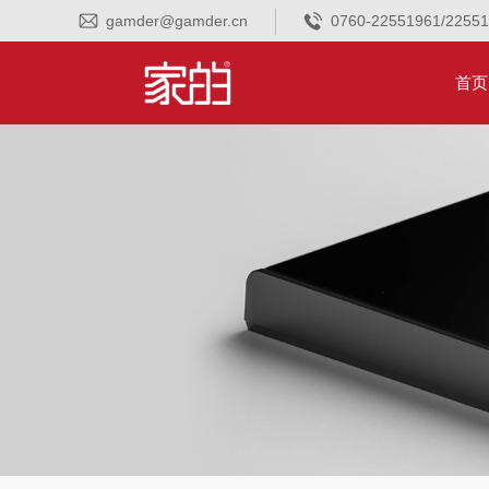
gamder@gamder.cn
0760-22551961/2255
首页